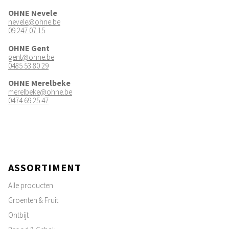
OHNE Nevele
nevele@ohne.be
09 247 07 15
OHNE Gent
gent@ohne.be
0485 53 80 29
OHNE Merelbeke
merelbeke@ohne.be
0474 69 25 47
ASSORTIMENT
Alle producten
Groenten & Fruit
Ontbijt