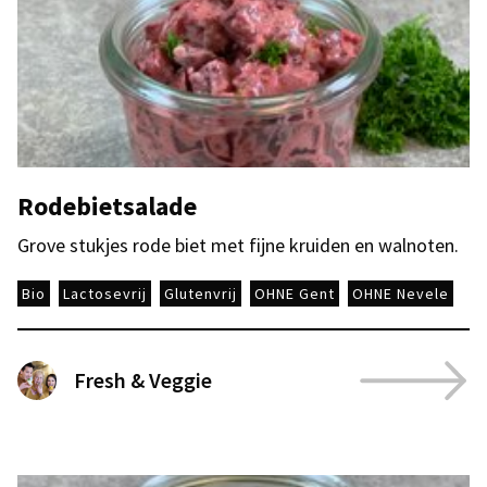
Rodebietsalade
Grove stukjes rode biet met fijne kruiden en walnoten.
Bio
Lactosevrij
Glutenvrij
OHNE Gent
OHNE Nevele
Fresh & Veggie