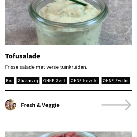
Tofusalade
Frisse salade met verse tuinkruiden.
Bio
Glutenvrij
OHNE Gent
OHNE Nevele
OHNE Zwalm
Fresh & Veggie