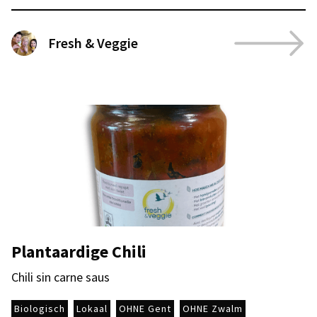
Fresh & Veggie
Plantaardige Chili
Chili sin carne saus
Biologisch
Lokaal
OHNE Gent
OHNE Zwalm