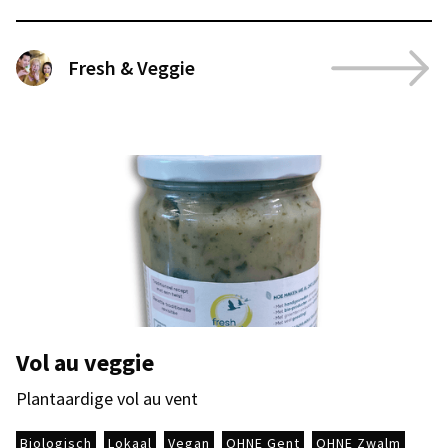
Fresh & Veggie
Vol au veggie
Plantaardige vol au vent
Biologisch
Lokaal
Vegan
OHNE Gent
OHNE Zwalm