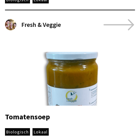
Fresh & Veggie
Tomatensoep
Biologisch
Lokaal