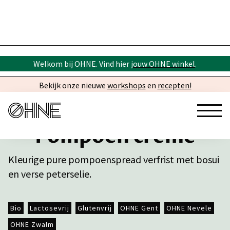
Welkom bij OHNE. Vind hier
jouw OHNE winkel
.
Bekijk onze nieuwe
workshops
en
recepten!
Pompoen crème
Kleurige pure pompoenspread verfrist met bosui
en verse peterselie.
Bio
Lactosevrij
Glutenvrij
OHNE Gent
OHNE Nevele
OHNE Zwalm