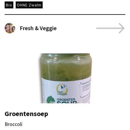
Bio
OHNE Zwalm
Fresh & Veggie
Groentensoep
Broccoli