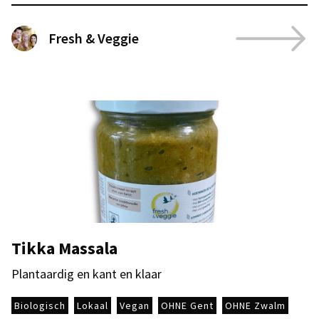
Fresh & Veggie
Tikka Massala
Plantaardig en kant en klaar
Biologisch
Lokaal
Vegan
OHNE Gent
OHNE Zwalm