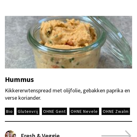
Hummus
Kikkererwtenspread met olijfolie, gebakken paprika en
verse koriander.
Bio
Glutenvrij
OHNE Gent
OHNE Nevele
OHNE Zwalm
Fresh & Veggie