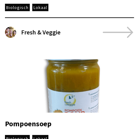
Biologisch
Lokaal
Fresh & Veggie
Pompoensoep
Biologisch
Lokaal