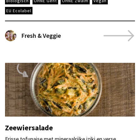
Biologisch
OHNE Gent
OHNE Zwalm
Vegan
EU Ecolabel
Fresh & Veggie
Zeewiersalade
Frisse tofunaise met mineraalrijke iziki en verse