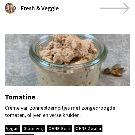
Fresh & Veggie
Tomatine
Crème van zonnebloempitjes met zongedroogde
tomaten, olijven en verse kruiden.
Vegan
Glutenvrij
OHNE Gent
OHNE Zwalm