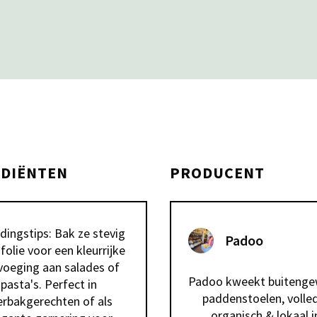
EDIËNTEN
PRODUCENT
dingstips: Bak ze stevig 
Padoo
ijfolie voor een kleurrijke 
voeging aan salades of 
Padoo kweekt buitenge
pasta's. Perfect in 
paddenstoelen, volled
erbakgerechten of als 
organisch & lokaal in