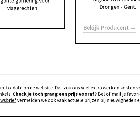
egante garnering voor 
Drongen - Gent.
Bekijk Producent →
p-to-date op de website. Dat zou ons veel extra werk en kosten vra
nkels.
Check je toch graag een prijs vooraf?
Bel of mail je favo
uwsbrief
vermelden we ook vaak actuele prijzen bij nieuwigheden 