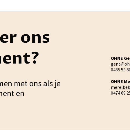
er ons
ment?
OHNE Ge
gent@oh
0485 53 8
men met ons als je
OHNE Me
merelbe
ment en
0474 69 2