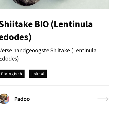
Shiitake BIO (Lentinula
edodes)
Verse handgeoogste Shiitake (Lentinula
Edodes)
Biologisch
Lokaal
Padoo