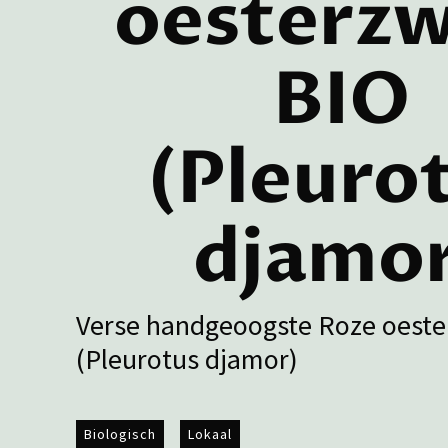
oesterz
BIO
(Pleuro
djamo
Verse handgeoogste Roze oest
(Pleurotus djamor)
Biologisch
Lokaal