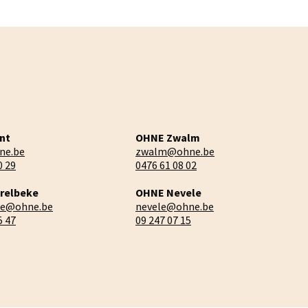
nt
OHNE Zwalm
ne.be
zwalm@ohne.be
0 29
0476 61 08 02
relbeke
OHNE Nevele
ke@ohne.be
nevele@ohne.be
5 47
09 247 07 15