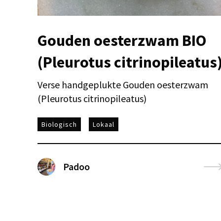
Gouden oesterzwam BIO
(Pleurotus citrinopileatus
Verse handgeplukte Gouden oesterzwam
(Pleurotus citrinopileatus)
Biologisch
Lokaal
Padoo