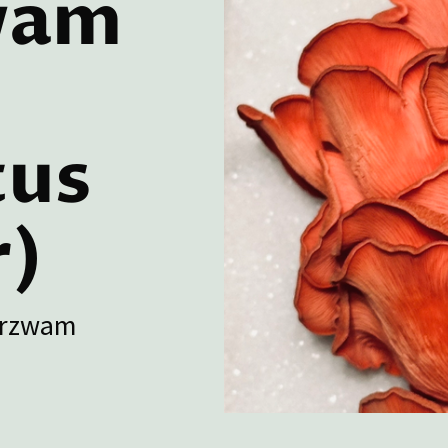
wam
tus
r)
erzwam