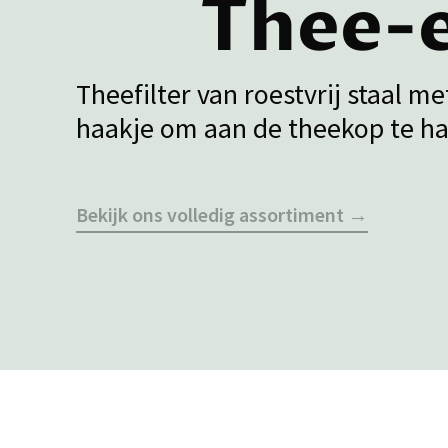
Thee-e
Theefilter van roestvrij staal me
haakje om aan de theekop te h
Bekijk ons volledig assortiment →