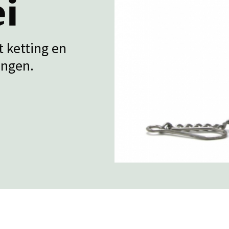
i
t ketting en
angen.