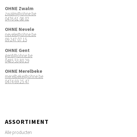
OHNE Zwalm
zwalm@ohne.be
0476 61 08 02
OHNE Nevele
nevele@ohne.be
09 247 07 15
OHNE Gent
gent@ohne.be
0485 53 80 29
OHNE Merelbeke
merelbeke@ohne.be
0474 69 25 47
ASSORTIMENT
Alle producten