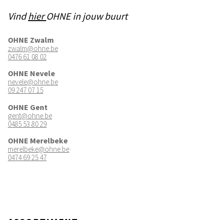
Vind
hier
OHNE in jouw buurt
OHNE Zwalm
zwalm@ohne.be
0476 61 08 02
OHNE Nevele
nevele@ohne.be
09 247 07 15
OHNE Gent
gent@ohne.be
0485 53 80 29
OHNE Merelbeke
merelbeke@ohne.be
0474 69 25 47