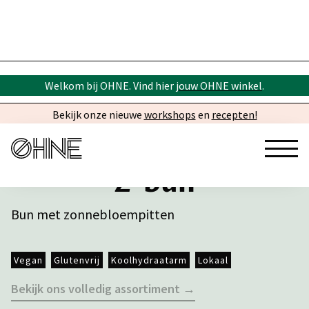
Welkom bij OHNE. Vind hier
jouw OHNE winkel
.
Bekijk onze nieuwe
workshops
en
recepten!
Z-bun
Bun met zonnebloempitten
Vegan
Glutenvrij
Koolhydraatarm
Lokaal
Bekijk ons volledig assortiment →