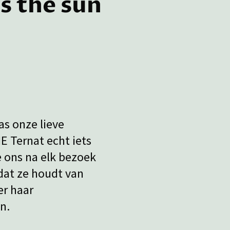
s the sun
as onze lieve
 Ternat echt iets
ze ons na elk bezoek
 dat ze houdt van
er haar
n.