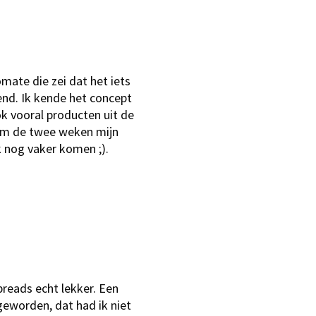
ate die zei dat het iets
end. Ik kende het concept
ok vooral producten uit de
 om de twee weken mijn
k nog vaker komen ;).
preads echt lekker. Een
geworden, dat had ik niet