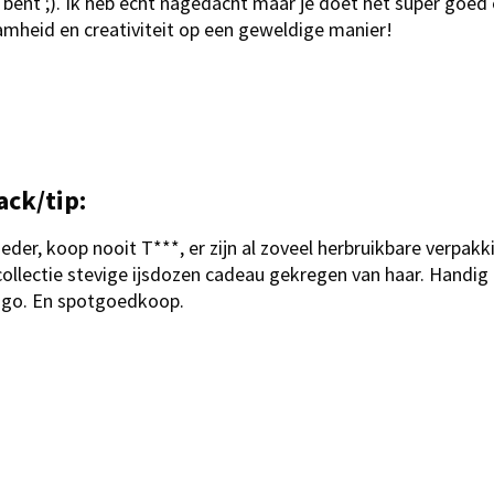
 bent ;). Ik heb echt nagedacht maar je doet het super goed
heid en creativiteit op een geweldige manier!
ack/tip:
der, koop nooit T***, er zijn al zoveel herbruikbare verpakk
 collectie stevige ijsdozen cadeau gekregen van haar. Handig
rigo. En spotgoedkoop.