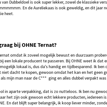
 van Dubbeldoel is ook super lekker, zowel de klassieke ver
mmmmmm. En de Aureliekaas is ook geweldig, en dit jaar n
ie heet.
graag bij OHNE Ternat?
Ternat omdat ik zoveel mogelijk bewust en duurzaam prober
 bij een lokale producent te passeren. Bij OHNE weet ik dat er
mogelijk lokaal is, dus da's handig en tijdbesparend. Ik be
st niet dacht te kopen, gewoon omdat het kan en het geen gr
 als mijn man naar de C*** ging en alles dubbel verpakt was 
ol in aparte verpakking, dat is zo nutteloos. Ik ben nu gewoo
aar het zijn ook gewoon echt lekkere producten, iedereen is a
NE. En dat blijft super belangrijk, ik koop liever minder, zo