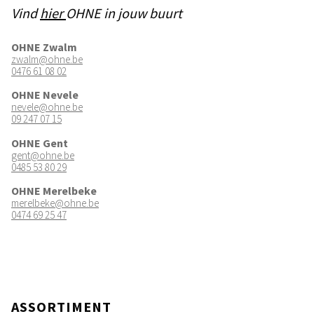
Vind
hier
OHNE in jouw buurt
OHNE Zwalm
zwalm@ohne.be
0476 61 08 02
OHNE Nevele
nevele@ohne.be
09 247 07 15
OHNE Gent
gent@ohne.be
0485 53 80 29
OHNE Merelbeke
merelbeke@ohne.be
0474 69 25 47
ASSORTIMENT