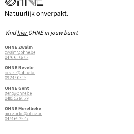
Natuurlijk onverpakt.
Vind
hier
OHNE in jouw buurt
OHNE Zwalm
zwalm@ohne.be
0476 61 08 02
OHNE Nevele
nevele@ohne.be
09 247 07 15
OHNE Gent
gent@ohne.be
0485 53 80 29
OHNE Merelbeke
merelbeke@ohne.be
0474 69 25 47