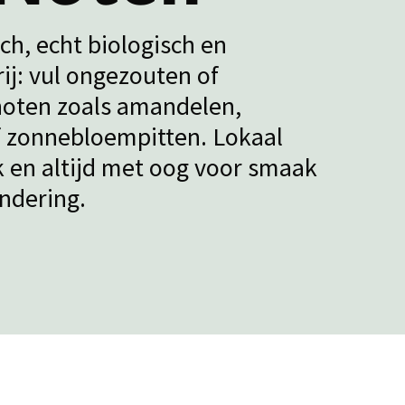
h, echt biologisch en
ij: vul ongezouten of
noten zoals amandelen,
f zonnebloempitten. Lokaal
 en altijd met oog voor smaak
ndering.