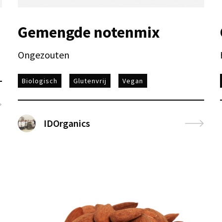
Gemengde notenmix
Ongezouten
Biologisch
Glutenvrij
Vegan
IDOrganics