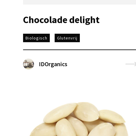
Chocolade delight
Biologisch
Glutenvrij
IDOrganics