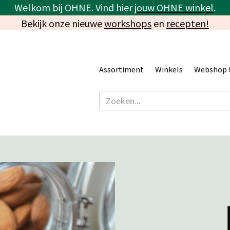
Welkom bij OHNE. Vind hier
jouw OHNE winkel
.
Bekijk onze nieuwe
workshops
en
recepten!
Assortiment
Winkels
Webshop 