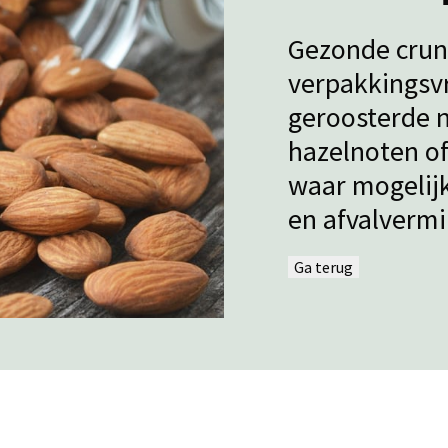
Gezonde crunc
verpakkingsvr
geroosterde 
hazelnoten o
waar mogelijk
en afvalvermi
Ga terug