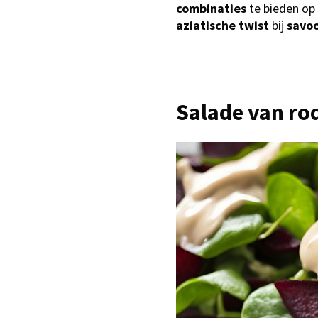
combinaties
te bieden op 
aziatische twist
bij
savoo
Salade van rod