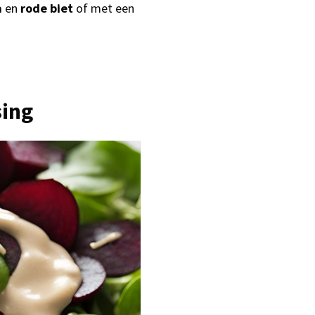
a
en
rode
biet
of met een
sing