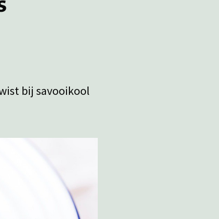
s
wist bij savooikool