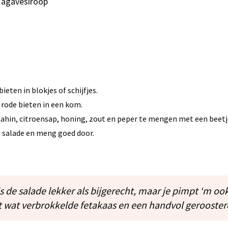
f agavesiroop
ieten in blokjes of schijfjes.
 rode bieten in een kom.
tahin, citroensap, honing, zout en peper te mengen met een beetj
e salade en meng goed door.
 is de salade lekker als bijgerecht, maar je pimpt ‘m oo
 wat verbrokkelde fetakaas en een handvol gerooste