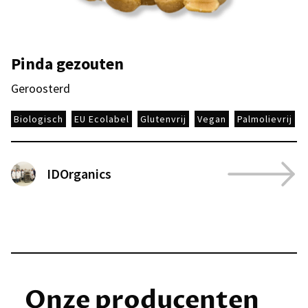
Pinda gezouten
Geroosterd
Biologisch
EU Ecolabel
Glutenvrij
Vegan
Palmolievrij
IDOrganics
Onze producenten