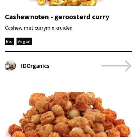
Cashewnoten - geroosterd curry
Cashew met currymix kruiden
Bio
Vegan
IDOrganics