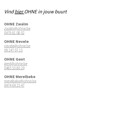
Vind
hier
OHNE in jouw buurt
OHNE Zwalm
zwalm@ohne.be
0476 61 08 02
OHNE Nevele
nevele@ohne.be
09 247 07 15
OHNE Gent
gent@ohne.be
0485 53 80 29
OHNE Merelbeke
merelbeke@ohne.be
0474 69 25 47