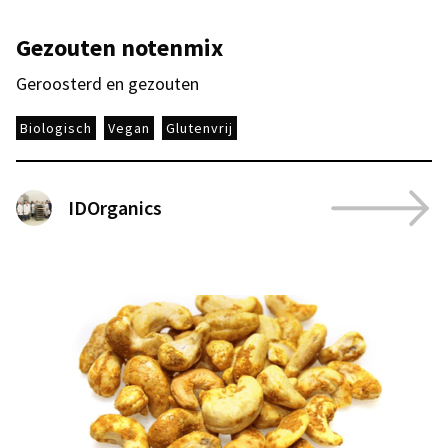
Gezouten notenmix
Geroosterd en gezouten
Biologisch
Vegan
Glutenvrij
IDOrganics