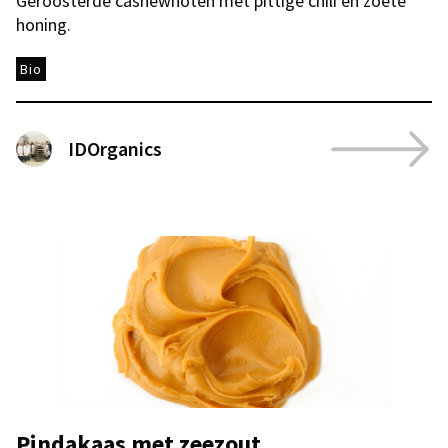
Geroosterde cashewnoten met pittige chili en zoete
honing.
Bio
IDOrganics
Pindakaas met zeezout