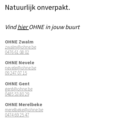
Natuurlijk onverpakt.
Vind
hier
OHNE in jouw buurt
OHNE Zwalm
zwalm@ohne.be
0476 61 08 02
OHNE Nevele
nevele@ohne.be
09 247 07 15
OHNE Gent
gent@ohne.be
0485 53 80 29
OHNE Merelbeke
merelbeke@ohne.be
0474 69 25 47