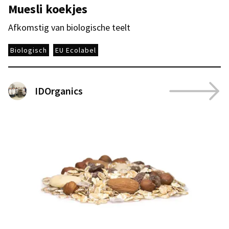
Muesli koekjes
Afkomstig van biologische teelt
Biologisch
EU Ecolabel
IDOrganics