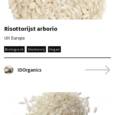
Risottorijst arborio
Uit Europa
Biologisch
Glutenvrij
Vegan
IDOrganics