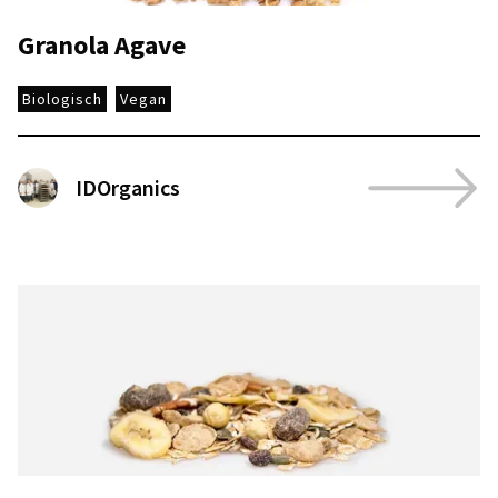
Granola Agave
Biologisch
Vegan
IDOrganics