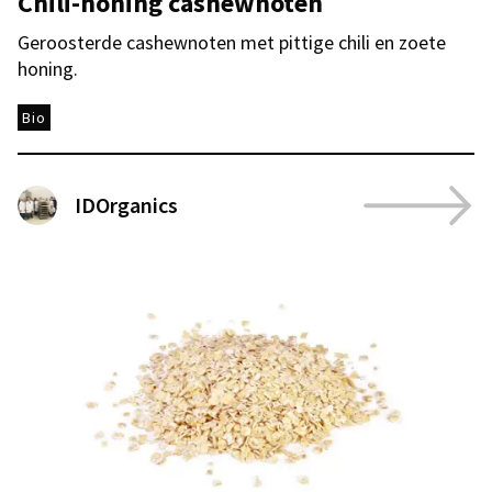
Chili-honing cashewnoten
Geroosterde cashewnoten met pittige chili en zoete
honing.
Bio
IDOrganics