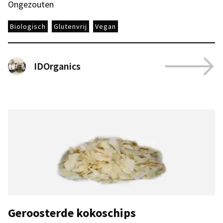
Ongezouten
Biologisch
Glutenvrij
Vegan
IDOrganics
Geroosterde kokoschips