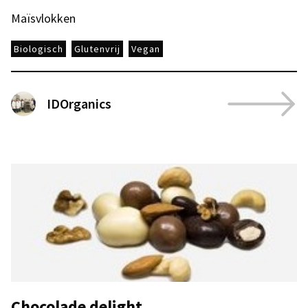
Maïsvlokken
Biologisch
Glutenvrij
Vegan
IDOrganics
Chocolade delight