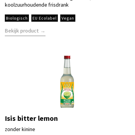
koolzuurhoudende frisdrank
Biologisch
EU Ecolabel
Vegan
Bekijk product →
Isis bitter lemon
zonder kinine