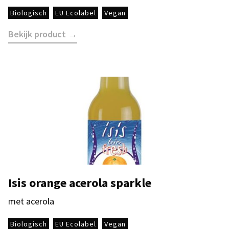
Biologisch
EU Ecolabel
Vegan
Bekijk product →
Isis orange acerola sparkle
met acerola
Biologisch
EU Ecolabel
Vegan