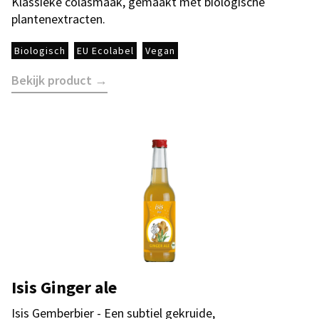
Klassieke colasmaak, gemaakt met biologische
plantenextracten.
Biologisch
EU Ecolabel
Vegan
Bekijk product →
Isis Ginger ale
Isis Gemberbier - Een subtiel gekruide,