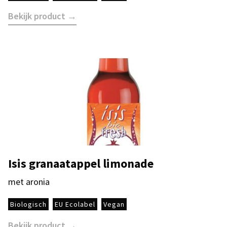
Bekijk product →
Isis granaatappel limonade
met aronia
Biologisch
EU Ecolabel
Vegan
Bekijk product →