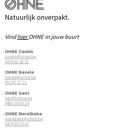
Natuurlijk onverpakt.
Vind
hier
OHNE in jouw buurt
OHNE Zwalm
zwalm@ohne.be
0476 61 08 02
OHNE Nevele
nevele@ohne.be
09 247 07 15
OHNE Gent
gent@ohne.be
0485 53 80 29
OHNE Merelbeke
merelbeke@ohne.be
0474 69 25 47