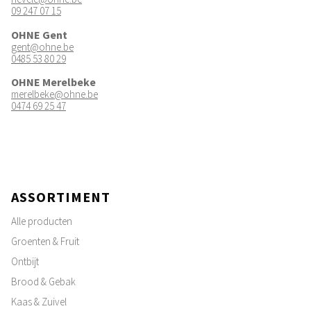
09 247 07 15
OHNE Gent
gent@ohne.be
0485 53 80 29
OHNE Merelbeke
merelbeke@ohne.be
0474 69 25 47
ASSORTIMENT
Alle producten
Groenten & Fruit
Ontbijt
Brood & Gebak
Kaas & Zuivel