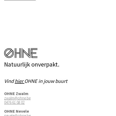
Natuurlijk onverpakt.
Vind
hier
OHNE in jouw buurt
OHNE Zwalm
zwalm@ohne.be
0476 61 08 02
OHNE Nevele
nevele@ohne.be