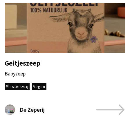
Geitjeszeep
Babyzeep
Plastiekvrij
Vegan
De Zeperij