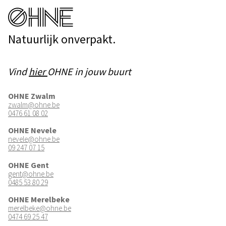
Natuurlijk onverpakt.
Vind
hier
OHNE in jouw buurt
OHNE Zwalm
zwalm@ohne.be
0476 61 08 02
OHNE Nevele
nevele@ohne.be
09 247 07 15
OHNE Gent
gent@ohne.be
0485 53 80 29
OHNE Merelbeke
merelbeke@ohne.be
0474 69 25 47