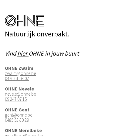
Natuurlijk onverpakt.
Vind
hier
OHNE in jouw buurt
OHNE Zwalm
zwalm@ohne.be
0476 61 08 02
OHNE Nevele
nevele@ohne.be
09 247 07 15
OHNE Gent
gent@ohne.be
0485 53 80 29
OHNE Merelbeke
merelbeke@ohne.be