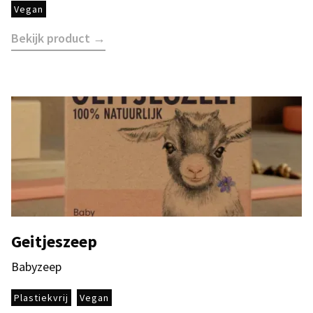
Vegan
Bekijk product →
Geitjeszeep
Babyzeep
Plastiekvrij
Vegan