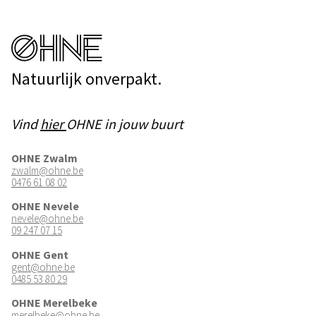
Natuurlijk onverpakt.
Vind
hier
OHNE in jouw buurt
OHNE Zwalm
zwalm@ohne.be
0476 61 08 02
OHNE Nevele
nevele@ohne.be
09 247 07 15
OHNE Gent
gent@ohne.be
0485 53 80 29
OHNE Merelbeke
merelbeke@ohne.be