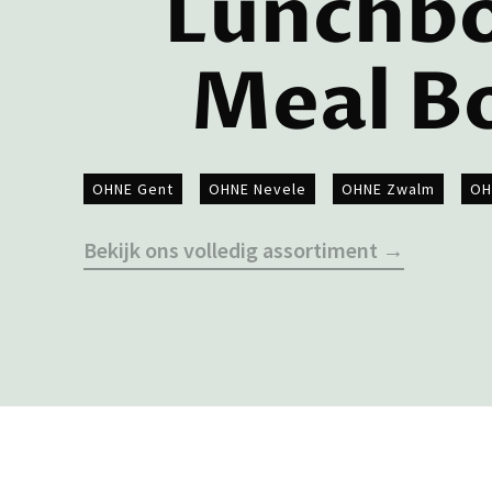
Lunchb
Meal B
OHNE Gent
OHNE Nevele
OHNE Zwalm
OH
Bekijk ons volledig assortiment →