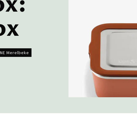
ox:
ox
NE Merelbeke