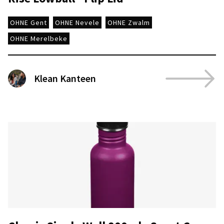
OHNE Gent
OHNE Nevele
OHNE Zwalm
OHNE Merelbeke
Klean Kanteen