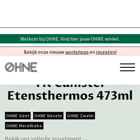
Welkom bij OHNE. Vind hier
jouw OHNE winkel
.
Bekijk onze nieuwe
workshops
en
recepten!
TK Canister
Etensthermos 473ml
OHNE Gent
OHNE Nevele
OHNE Zwalm
OHNE Merelbeke
Bekijk ons volledig assortiment →