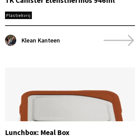
TK Canister Etensthermos 946ml
Plastiekvrij
Klean Kanteen
Lunchbox: Meal Box