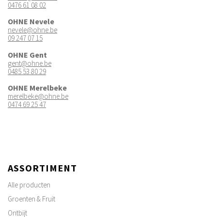
0476 61 08 02
OHNE Nevele
nevele@ohne.be
09 247 07 15
OHNE Gent
gent@ohne.be
0485 53 80 29
OHNE Merelbeke
merelbeke@ohne.be
0474 69 25 47
ASSORTIMENT
Alle producten
Groenten & Fruit
Ontbijt