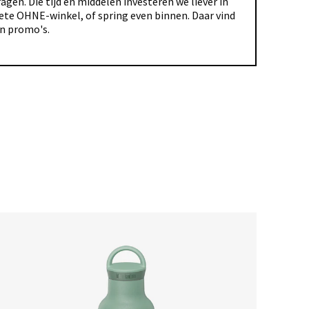
gen. Die tijd en middelen investeren we liever in
riete OHNE-winkel, of spring even binnen. Daar vind
en promo's.