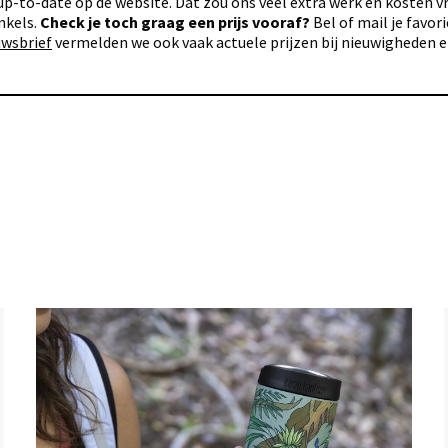
p-to-date op de website. Dat zou ons veel extra werk en kosten vra
nkels.
Check je toch graag een prijs vooraf?
Bel of mail je favo
uwsbrief
vermelden we ook vaak actuele prijzen bij nieuwigheden 