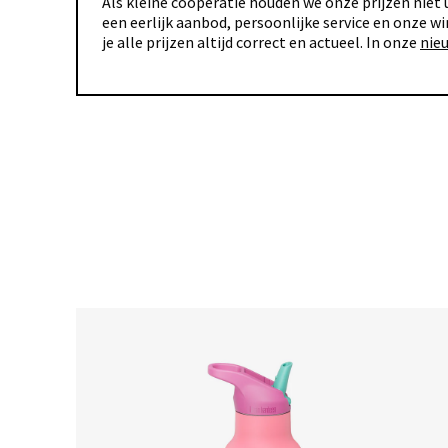
Als kleine coöperatie houden we onze prijzen niet u
een eerlijk aanbod, persoonlijke service en onze wi
je alle prijzen altijd correct en actueel. In onze
nie