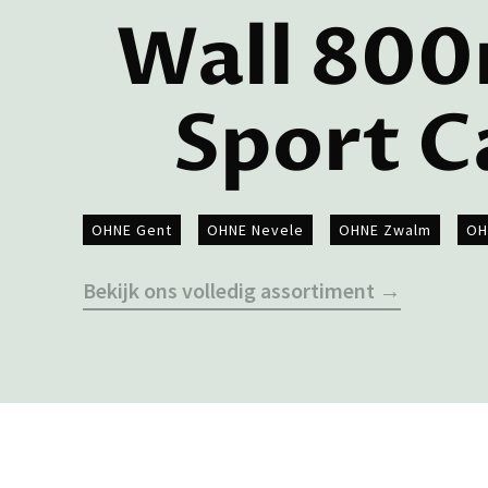
Wall 800
Sport C
OHNE Gent
OHNE Nevele
OHNE Zwalm
OH
Bekijk ons volledig assortiment →