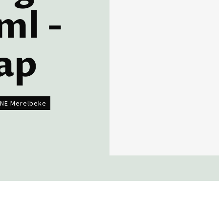
ml -
ap
NE Merelbeke