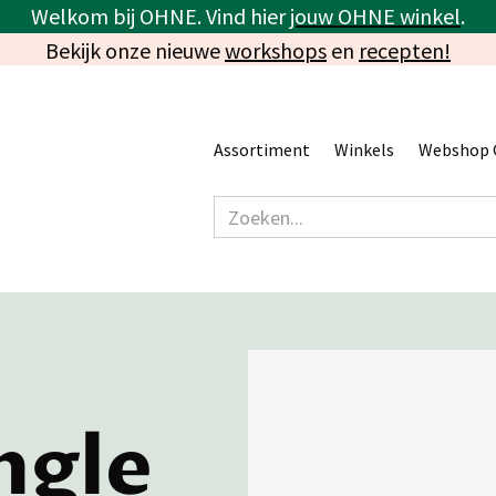
Welkom bij OHNE. Vind hier
jouw OHNE winkel
.
Bekijk onze nieuwe
workshops
en
recepten!
Assortiment
Winkels
Webshop 
ngle