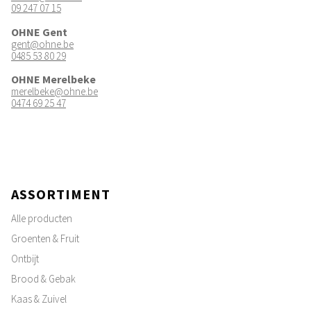
09 247 07 15
OHNE Gent
gent@ohne.be
0485 53 80 29
OHNE Merelbeke
merelbeke@ohne.be
0474 69 25 47
ASSORTIMENT
Alle producten
Groenten & Fruit
Ontbijt
Brood & Gebak
Kaas & Zuivel