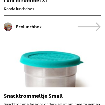
Lunchtrommel XL
Ronde lunchdoos
Ecolunchbox
Snacktrommeltje Small
Snacktrommeltje voor onderweg of om mee te nemen