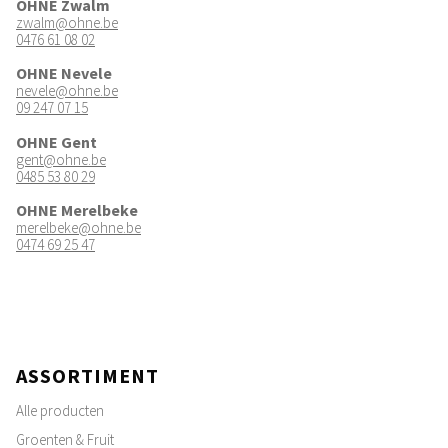
OHNE Zwalm
zwalm@ohne.be
0476 61 08 02
OHNE Nevele
nevele@ohne.be
09 247 07 15
OHNE Gent
gent@ohne.be
0485 53 80 29
OHNE Merelbeke
merelbeke@ohne.be
0474 69 25 47
ASSORTIMENT
Alle producten
Groenten & Fruit