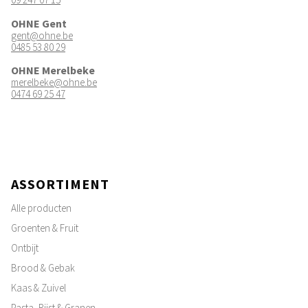
OHNE Gent
gent@ohne.be
0485 53 80 29
OHNE Merelbeke
merelbeke@ohne.be
0474 69 25 47
ASSORTIMENT
Alle producten
Groenten & Fruit
Ontbijt
Brood & Gebak
Kaas & Zuivel
Pasta, Rijst & Granen