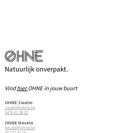
Natuurlijk onverpakt.
Vind
hier
OHNE in jouw buurt
OHNE Zwalm
zwalm@ohne.be
0476 61 08 02
OHNE Nevele
nevele@ohne.be
09 247 07 15