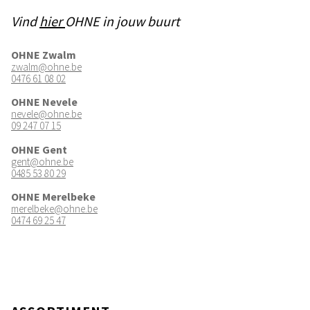
Vind
hier
OHNE in jouw buurt
OHNE Zwalm
zwalm@ohne.be
0476 61 08 02
OHNE Nevele
nevele@ohne.be
09 247 07 15
OHNE Gent
gent@ohne.be
0485 53 80 29
OHNE Merelbeke
merelbeke@ohne.be
0474 69 25 47