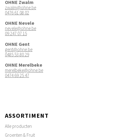
OHNE Zwalm
zwalm@ohne.be
0476 61 08 02
OHNE Nevele
nevele@ohne.be
09 247 07 15
OHNE Gent
gent@ohne.be
0485 53 80 29
OHNE Merelbeke
merelbeke@ohne.be
0474 69 25 47
ASSORTIMENT
Alle producten
Groenten & Fruit