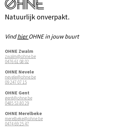
Natuurlijk onverpakt.
Vind
hier
OHNE in jouw buurt
OHNE Zwalm
zwalm@ohne.be
0476 61 08 02
OHNE Nevele
nevele@ohne.be
09 247 07 15
OHNE Gent
gent@ohne.be
0485 53 80 29
OHNE Merelbeke
merelbeke@ohne.be
0474 69 25 47