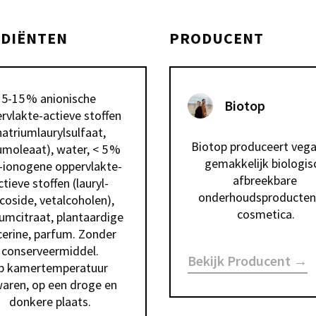
EDIËNTEN
PRODUCENT
5-15 % anionische 
Biotop
rvlakte-actieve stoffen 
natriumlaurylsulfaat, 
Biotop produceert vega
umoleaat), water, < 5 % 
gemakkelijk biologisc
t-ionogene oppervlakte-
afbreekbare 
ctieve stoffen (lauryl-
onderhoudsproducten 
coside, vetalcoholen), 
cosmetica.
umcitraat, plantaardige 
cerine, parfum. Zonder 
conserveermiddel.

Bekijk Producent →
p kamertemperatuur 
aren, op een droge en 
donkere plaats.