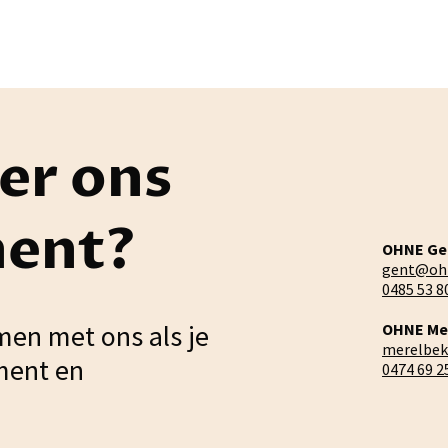
er ons
ment?
OHNE Ge
gent@oh
0485 53 8
men met ons als je
OHNE Me
merelbe
ment en
0474 69 2