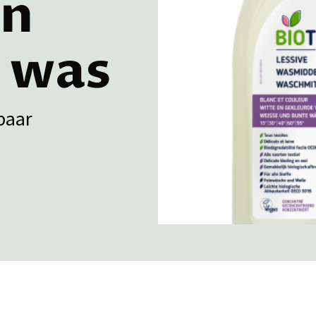
en
 was
baar