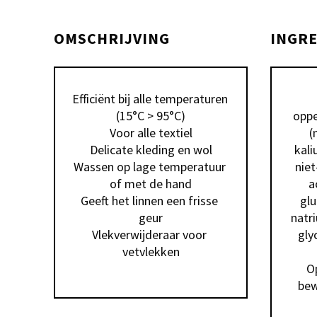
OMSCHRIJVING
INGR
Efficiënt bij alle temperaturen 
(15°C > 95°C)

oppe
Voor alle textiel

(
Delicate kleding en wol

kali
Wassen op lage temperatuur 
nie
of met de hand

a
Geeft het linnen een frisse 
glu
geur

natri
Vlekverwijderaar voor 
gly
vetvlekken
O
bew