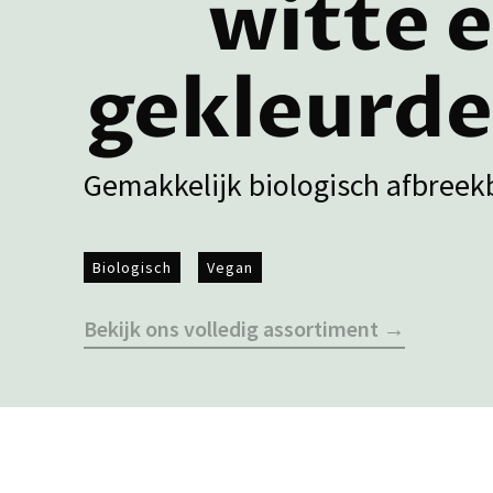
witte 
gekleurde
Gemakkelijk biologisch afbreek
Biologisch
Vegan
Bekijk ons volledig assortiment →