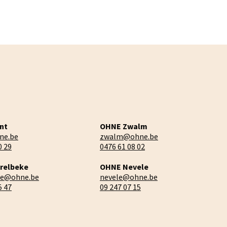
nt
OHNE Zwalm
ne.be
zwalm@ohne.be
0 29
0476 61 08 02
relbeke
OHNE Nevele
ke@ohne.be
nevele@ohne.be
5 47
09 247 07 15