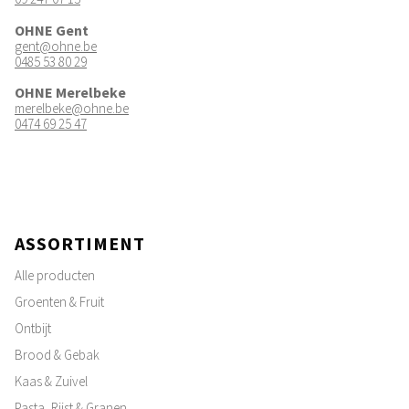
OHNE Gent
gent@ohne.be
0485 53 80 29
OHNE Merelbeke
merelbeke@ohne.be
0474 69 25 47
ASSORTIMENT
Alle producten
Groenten & Fruit
Ontbijt
Brood & Gebak
Kaas & Zuivel
Pasta, Rijst & Granen