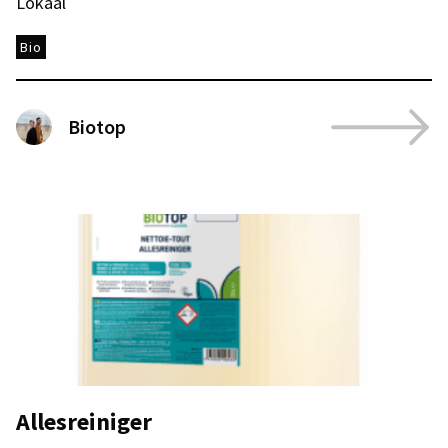
Lokaal
Bio
Biotop
Allesreiniger