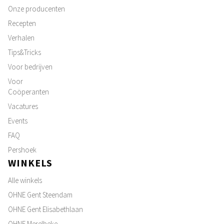
Onze producenten
Recepten
Verhalen
Tips&Tricks
Voor bedrijven
Voor
Coöperanten
Vacatures
Events
FAQ
Pershoek
WINKELS
Alle winkels
OHNE Gent Steendam
OHNE Gent Elisabethlaan
OHNE Merelbeke