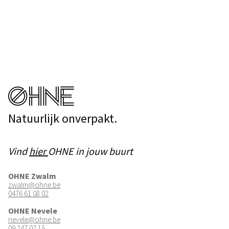
Natuurlijk onverpakt.
Vind
hier
OHNE in jouw buurt
OHNE Zwalm
zwalm@ohne.be
0476 61 08 02
OHNE Nevele
nevele@ohne.be
09 247 07 15