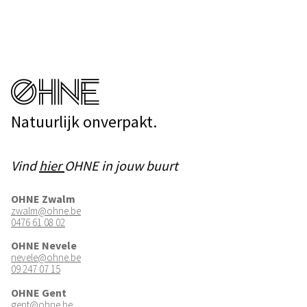
Natuurlijk onverpakt.
Vind
hier
OHNE in jouw buurt
OHNE Zwalm
zwalm@ohne.be
0476 61 08 02
OHNE Nevele
nevele@ohne.be
09 247 07 15
OHNE Gent
gent@ohne.be