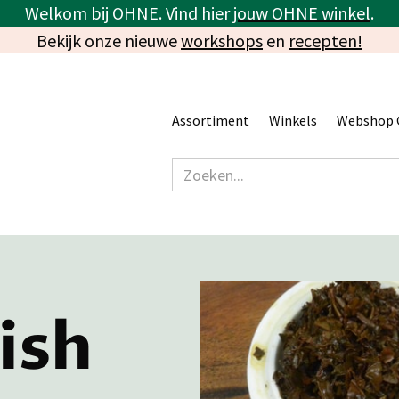
Welkom bij OHNE. Vind hier
jouw OHNE winkel
.
Bekijk onze nieuwe
workshops
en
recepten!
Assortiment
Winkels
Webshop 
ish