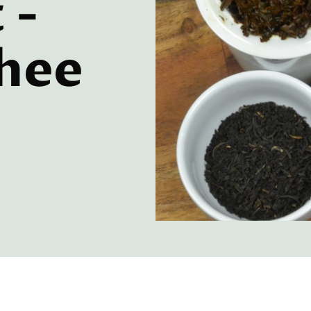
 -
hee