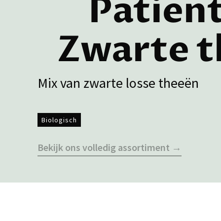
Patient
Zwarte t
Mix van zwarte losse theeën
Biologisch
Bekijk ons volledig assortiment →