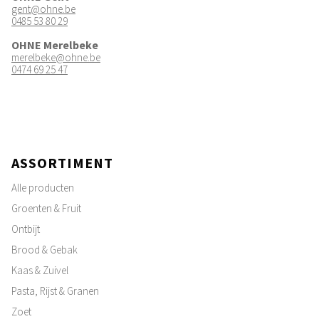
gent@ohne.be
0485 53 80 29
OHNE Merelbeke
merelbeke@ohne.be
0474 69 25 47
ASSORTIMENT
Alle producten
Groenten & Fruit
Ontbijt
Brood & Gebak
Kaas & Zuivel
Pasta, Rijst & Granen
Zoet