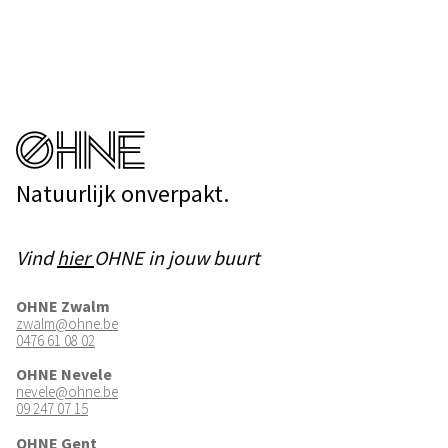
Natuurlijk onverpakt.
Vind
hier
OHNE in jouw buurt
OHNE Zwalm
zwalm@ohne.be
0476 61 08 02
OHNE Nevele
nevele@ohne.be
09 247 07 15
OHNE Gent