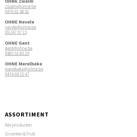
OHNE Zwalm
zwalm@ohne.be
0476 61 08 02
OHNE Nevele
nevele@ohne.be
09 247 07 15
OHNE Gent
gent@ohne.be
0485 53 80 29
OHNE Merelbeke
merelbeke@ohne.be
0474 69 25 47
ASSORTIMENT
Alle producten
Groenten & Fruit