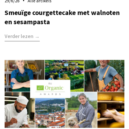
29/6/26
Alle artikels
​Smeuïge courgettecake met walnoten
en sesampasta
Verder lezen →