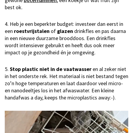
gewone
boterhammen
, een koekje of wat fruit zijn
best ok.
4. Heb je een beperkter budget: investeer dan eerst in
een
roestvrijstalen
of
glazen
drinkfles en pas daarna
in een nieuwe duurzame brooddoos. Een drinkfles
wordt intensiever gebruikt en heeft dus ook meer
impact op je gezondheid én je omgeving.
5.
Stop plastic niet in de vaatwasser
en al zeker niet
in het onderste rek. Het materiaal is niet bestand tegen
zo’n hoge temperaturen en laat daardoor veel micro-
en nanodeeltjes los in het afwaswater. Een kleine
handafwas a day, keeps the microplastics away:-).