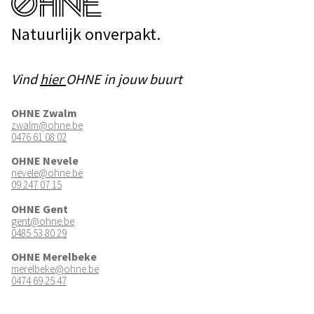
Natuurlijk onverpakt.
Vind
hier
OHNE in jouw buurt
OHNE Zwalm
zwalm@ohne.be
0476 61 08 02
OHNE Nevele
nevele@ohne.be
09 247 07 15
OHNE Gent
gent@ohne.be
0485 53 80 29
OHNE Merelbeke
merelbeke@ohne.be
0474 69 25 47