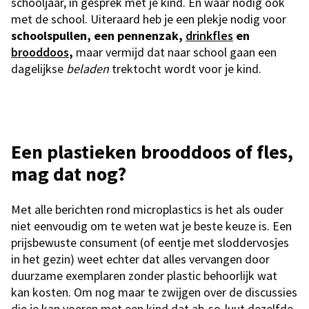
schooljaar, in gesprek met je kind. En waar nodig ook
met de school. Uiteraard heb je een plekje nodig voor
schoolspullen, een pennenzak,
drinkfles
en
brooddoos
,
maar vermijd dat naar school gaan een
dagelijkse
beladen
trektocht wordt voor je kind.
Een plastieken brooddoos of fles,
mag dat nog?
Met alle berichten rond microplastics is het als ouder
niet eenvoudig om te weten wat je beste keuze is. Een
prijsbewuste consument (of eentje met sloddervosjes
in het gezin) weet echter dat alles vervangen door
duurzame exemplaren zonder plastic behoorlijk wat
kan kosten. Om nog maar te zwijgen over de discussies
die je kan voeren met een kind dat ab-so-luut dezelfde