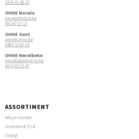
0476 61 08 02
OHNE Nevele
nevele@ohne.be
09 247 07 15
OHNE Gent
gent@ohne.be
0485 53 80 29
OHNE Merelbeke
merelbeke@ohne.be
0474 69 25 47
ASSORTIMENT
Alle producten
Groenten & Fruit
Ontbijt