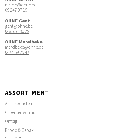
nevele@ohne.be
09 247 07 15
OHNE Gent
gent@ohne.be
0485 53 80 29
OHNE Merelbeke
merelbeke@ohne.be
0474 69 25 47
ASSORTIMENT
Alle producten
Groenten & Fruit
Ontbijt
Brood & Gebak