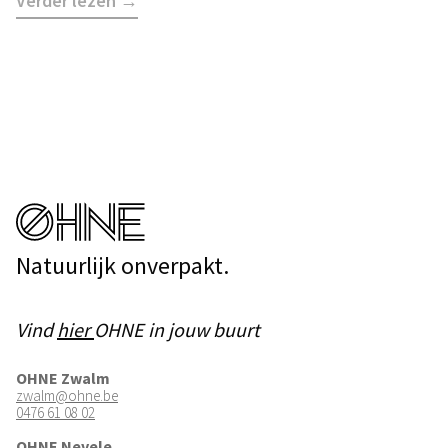
Verder lezen →
Natuurlijk onverpakt.
Vind
hier
OHNE in jouw buurt
OHNE Zwalm
zwalm@ohne.be
0476 61 08 02
OHNE Nevele