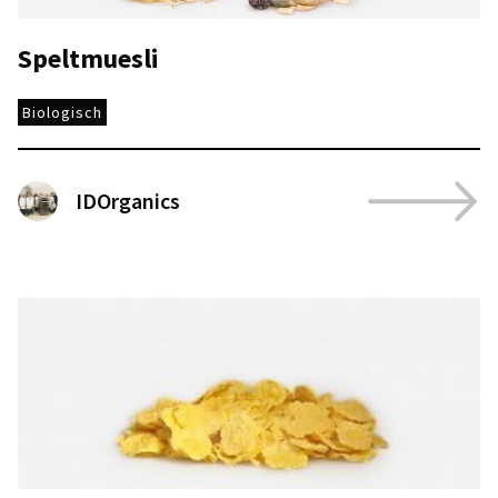
Speltmuesli
Biologisch
IDOrganics