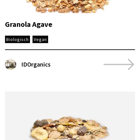
Granola Agave
Biologisch
Vegan
IDOrganics