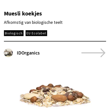
Muesli koekjes
Afkomstig van biologische teelt
Biologisch
EU Ecolabel
IDOrganics