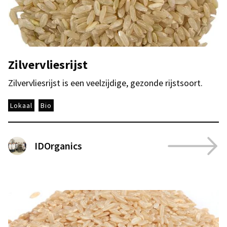
Zilvervliesrijst
Zilvervliesrijst is een veelzijdige, gezonde rijstsoort.
Lokaal
Bio
IDOrganics