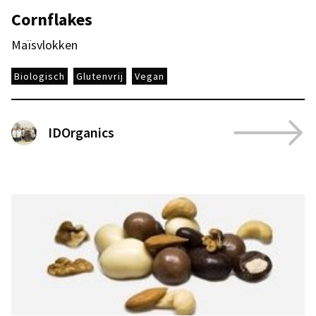
Cornflakes
Maïsvlokken
Biologisch
Glutenvrij
Vegan
IDOrganics