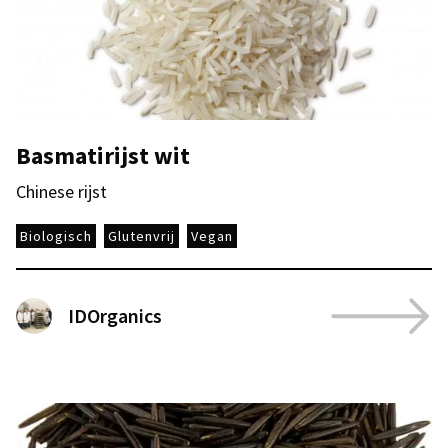
Basmatirijst wit
Chinese rijst
Biologisch
Glutenvrij
Vegan
IDOrganics