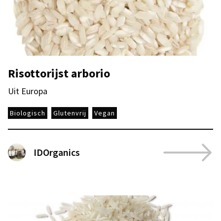
Risottorijst arborio
Uit Europa
Biologisch
Glutenvrij
Vegan
IDOrganics