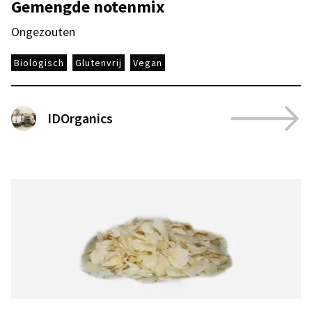
Gemengde notenmix
Ongezouten
Biologisch
Glutenvrij
Vegan
IDOrganics