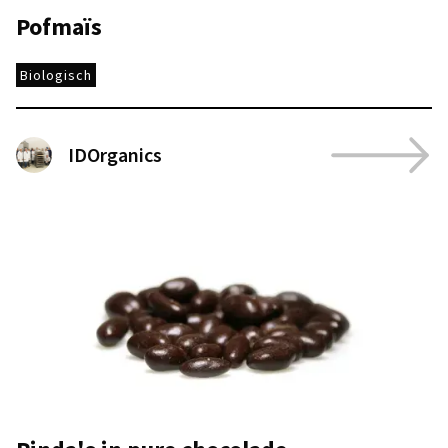
Pofmaïs
Biologisch
IDOrganics