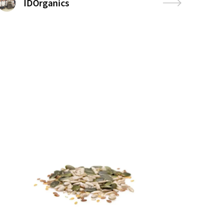
IDOrganics