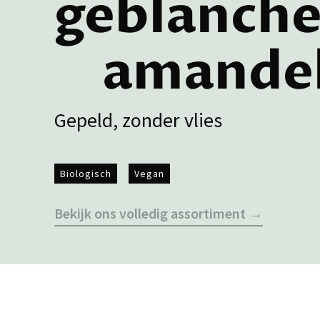
geblanch
amande
Gepeld, zonder vlies
Biologisch
Vegan
Bekijk ons volledig assortiment →