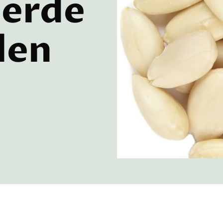
eerde
len