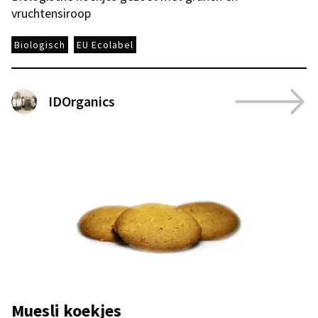
vruchtensiroop
Biologisch
EU Ecolabel
IDOrganics
Muesli koekjes