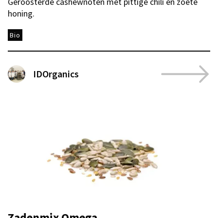
Geroosterde cashewnoten met pittige chili en zoete
honing.
Bio
IDOrganics
Zadenmix Omega