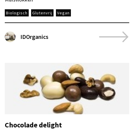
Biologisch
Glutenvrij
Vegan
IDOrganics
Chocolade delight