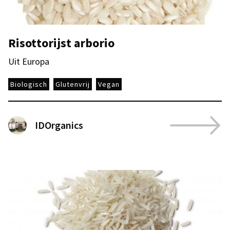
Risottorijst arborio
Uit Europa
Biologisch
Glutenvrij
Vegan
IDOrganics