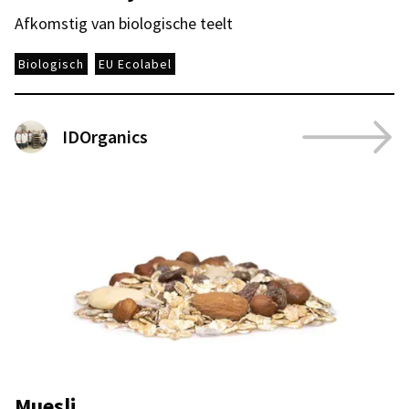
Afkomstig van biologische teelt
Biologisch
EU Ecolabel
IDOrganics
Muesli