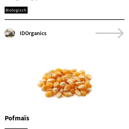
Biologisch
IDOrganics
Pofmaïs