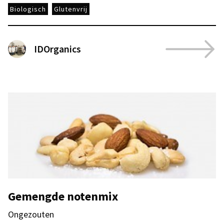
Biologisch
Glutenvrij
IDOrganics
Gemengde notenmix
Ongezouten