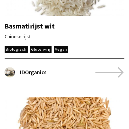
Basmatirijst wit
Chinese rijst
Biologisch
Glutenvrij
Vegan
IDOrganics