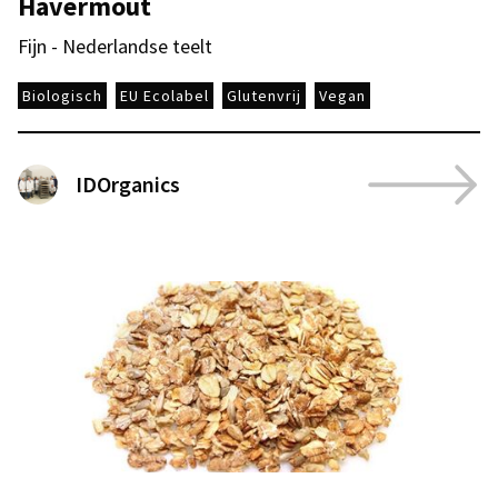
Havermout
Fijn - Nederlandse teelt
Biologisch
EU Ecolabel
Glutenvrij
Vegan
IDOrganics