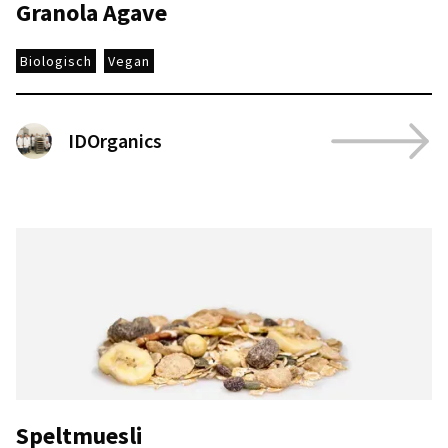
Granola Agave
Biologisch
Vegan
IDOrganics
Speltmuesli