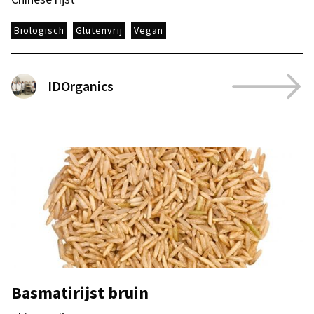
Biologisch
Glutenvrij
Vegan
IDOrganics
Basmatirijst bruin