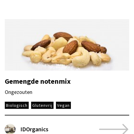
Gemengde notenmix
Ongezouten
Biologisch
Glutenvrij
Vegan
IDOrganics