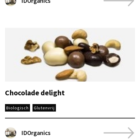
IDOrganics
Chocolade delight
Biologisch
Glutenvrij
IDOrganics