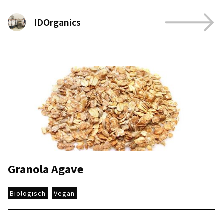
IDOrganics
Granola Agave
Biologisch
Vegan