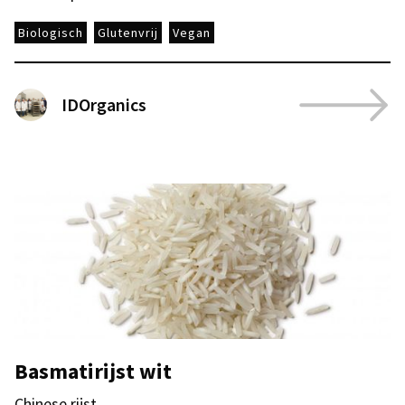
Biologisch
Glutenvrij
Vegan
IDOrganics
Basmatirijst wit
Chinese rijst