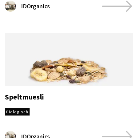
IDOrganics
Speltmuesli
Biologisch
IDOrganics