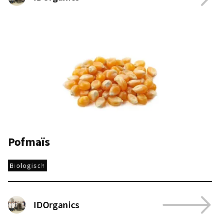
Pofmaïs
Biologisch
IDOrganics