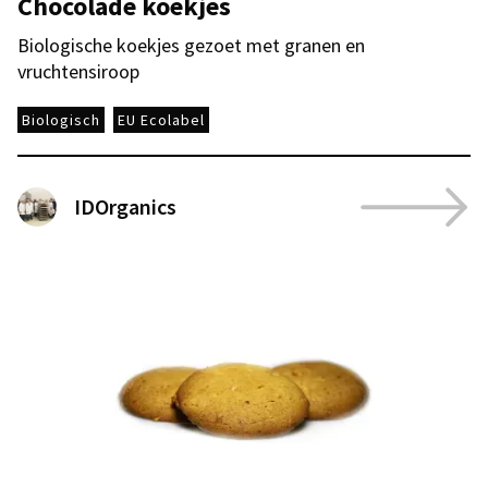
Chocolade koekjes
Biologische koekjes gezoet met granen en
vruchtensiroop
Biologisch
EU Ecolabel
IDOrganics