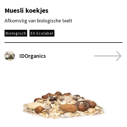
Muesli koekjes
Afkomstig van biologische teelt
Biologisch
EU Ecolabel
IDOrganics