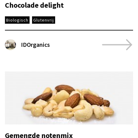
Chocolade delight
Biologisch
Glutenvrij
IDOrganics
Gemengde notenmix