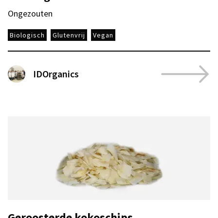
Ongezouten
Biologisch
Glutenvrij
Vegan
IDOrganics
Geroosterde kokoschips