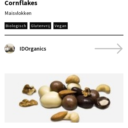
Cornflakes
Maïsvlokken
Biologisch
Glutenvrij
Vegan
IDOrganics