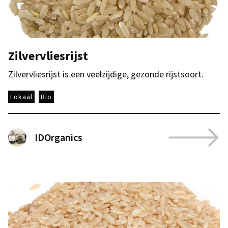
Zilvervliesrijst
Zilvervliesrijst is een veelzijdige, gezonde rijstsoort.
Lokaal
Bio
IDOrganics