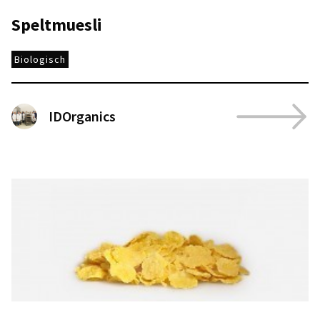
Speltmuesli
Biologisch
IDOrganics