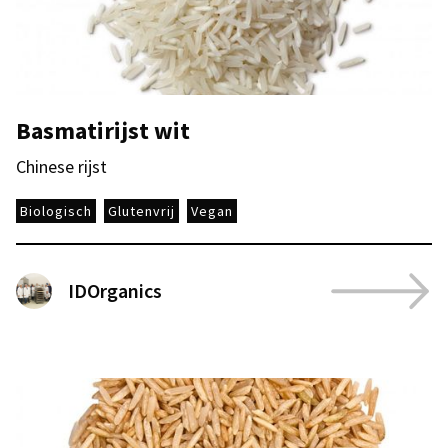
Basmatirijst wit
Chinese rijst
Biologisch
Glutenvrij
Vegan
IDOrganics