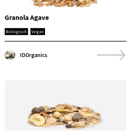
Granola Agave
Biologisch
Vegan
IDOrganics