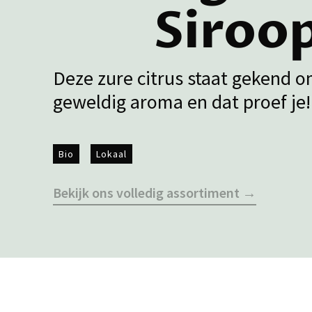
Siroo
Deze zure citrus staat gekend o
geweldig aroma en dat proef je!
Bio
Lokaal
Bekijk ons volledig assortiment →