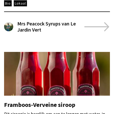
Bio
Lokaal
Mrs Peacock Syrups van Le
Jardin Vert
Framboos-Verveine siroop
Dit siroopje is heerlijk om aan te lengen met water, in