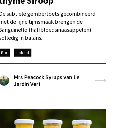
thyme Siroop
De subtiele gembertoets gecombineerd
met de fijne tijmsmaak brengen de
Sanguinello (halfbloedsinaasappelen)
volledig in balans.
Bio
Lokaal
Mrs Peacock Syrups van Le
Jardin Vert