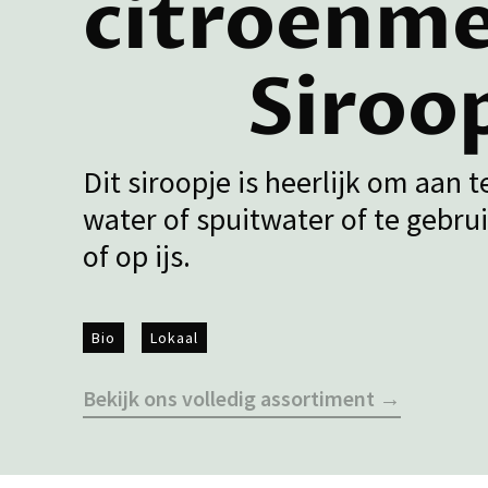
citroenme
Siroo
Dit siroopje is heerlijk om aan 
water of spuitwater of te gebru
of op ijs.
Bio
Lokaal
Bekijk ons volledig assortiment →