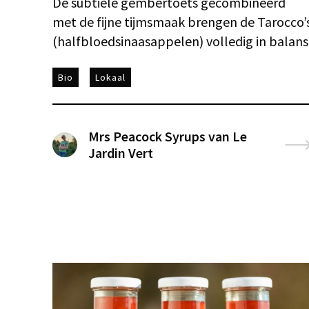
De subtiele gembertoets gecombineerd
met de fijne tijmsmaak brengen de Tarocco’
(halfbloedsinaasappelen) volledig in balans
Bio
Lokaal
Mrs Peacock Syrups van Le
Jardin Vert