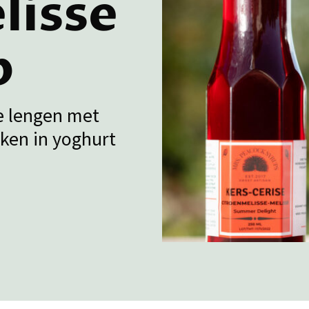
lisse
p
te lengen met
iken in yoghurt