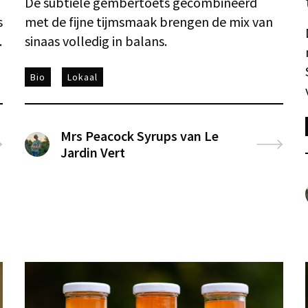
De subtiele gembertoets gecombineerd
s
met de fijne tijmsmaak brengen de mix van
.
sinaas volledig in balans.
Bio
Lokaal
Mrs Peacock Syrups van Le
Jardin Vert