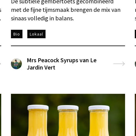
De subtiele gembertoets gecombineerd
s
met de fijne tijmsmaak brengen de mix van
.
sinaas volledig in balans.
Bio
Lokaal
Mrs Peacock Syrups van Le
Jardin Vert