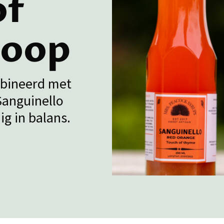
of
roop
mbineerd met
Sanguinello
ig in balans.