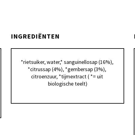
INGREDIËNTEN
*rietsuiker, water,* sanguinellosap (16%), 
*citrussap (4%), *gembersap (3%), 
citroenzuur, *tijmextract ( *= uit 
biologische teelt)