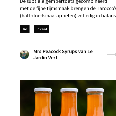
De subtiele gembertoets gecombineerd
met de fijne tijmsmaak brengen de Tarocco’
(halfbloedsinaasappelen) volledig in balans
Bio
Lokaal
Mrs Peacock Syrups van Le
Jardin Vert