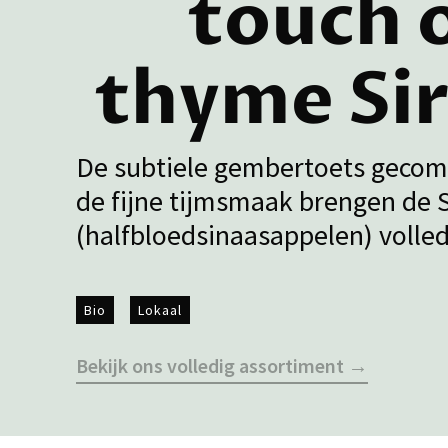
touch 
thyme Si
De subtiele gembertoets geco
de fijne tijmsmaak brengen de 
(halfbloedsinaasappelen) volled
Bio
Lokaal
Bekijk ons volledig assortiment →