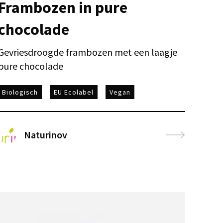
Frambozen in pure
chocolade
Gevriesdroogde frambozen met een laagje
pure chocolade
Biologisch
EU Ecolabel
Vegan
Naturinov