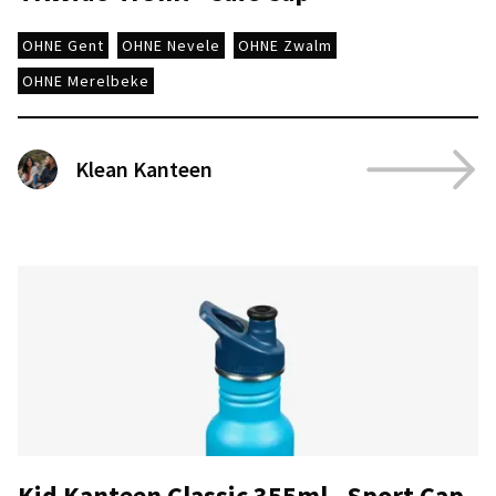
OHNE Gent
OHNE Nevele
OHNE Zwalm
OHNE Merelbeke
Klean Kanteen
Kid Kanteen Classic 355ml - Sport Cap