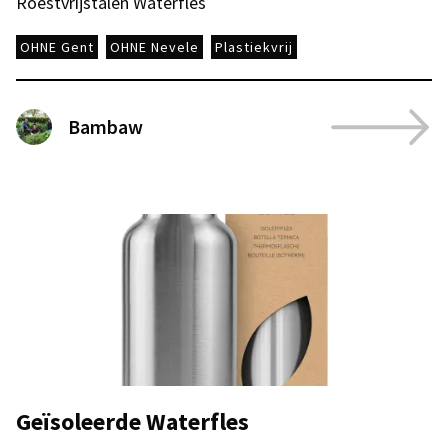
Roestvrijstalen Waterfles
OHNE Gent
OHNE Nevele
Plastiekvrij
Bambaw
Geïsoleerde Waterfles