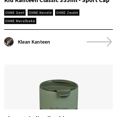
OHNE Gent
OHNE Nevele
OHNE Zwalm
OHNE Merelbeke
Klean Kanteen