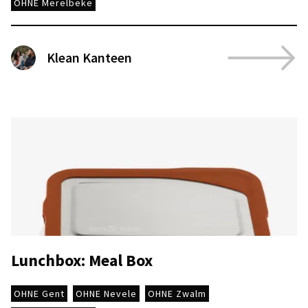
OHNE Merelbeke
Klean Kanteen
Lunchbox: Meal Box
OHNE Gent
OHNE Nevele
OHNE Zwalm